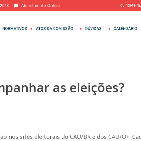
 2613
Atendimento Online
quinta-feira
NORMATIVOS
ATOS DA COMISSÃO
DÚVIDAS
CALENDÁRIO
panhar as eleições?
ão nos sites eleitorais do CAU/BR e dos CAU/UF.
Ca