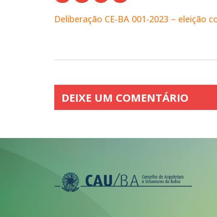
Deliberação CE-BA 001-2023 – eleição 
DEIXE UM COMENTÁRIO