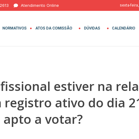
 2613
Atendimento Online
sexta-feira
NORMATIVOS
ATOS DA COMISSÃO
DÚVIDAS
CALENDÁRIO
issional estiver na rel
 registro ativo do dia 2
á apto a votar?